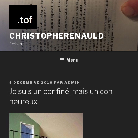
Aller
au
contenu
principal
CHRISTOPHERENAULD
écriveur
Menu
PUBLIÉ
5 DÉCEMBRE 2018
PAR
ADMIN
LE
Je suis un confiné, mais un con
heureux